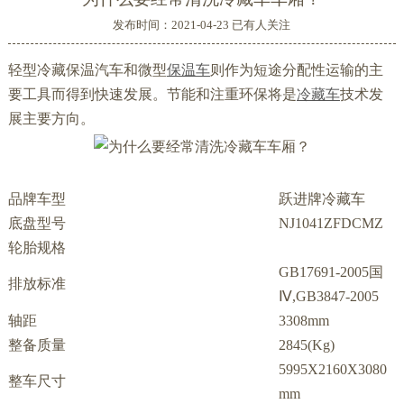
发布时间：2021-04-23 已有
人关注
轻型冷藏保温汽车和微型
保温车
则作为短途分配性运输的主
要工具而得到快速发展。节能和注重环保将是
冷藏车
技术发
展主要方向。
品牌车型
跃进牌冷藏车
底盘型号
NJ1041ZFDCMZ
轮胎规格
GB17691-2005国
排放标准
Ⅳ,GB3847-2005
轴距
3308mm
整备质量
2845(Kg)
5995X2160X3080
整车尺寸
mm