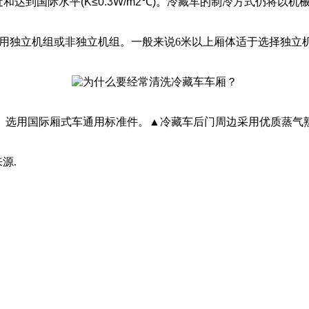
)并接近和达到国际水平(K≤0.3W/m2℃)。冷藏车的制冷方式
可选用独立机组或非独立机组。一般来说6米以上厢体适于选择独
）选用国际厢式车通用标准件。▲冷藏车后门周边采用优质蒸气
来源.