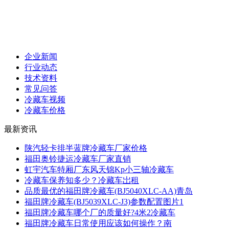
企业新闻
行业动态
技术资料
常见问答
冷藏车视频
冷藏车价格
最新资讯
陕汽轻卡排半蓝牌冷藏车厂家价格
福田奥铃捷运冷藏车厂家直销
虹宇汽车特厢厂东风天锦Kp小三轴冷藏车
冷藏车保养知多少？冷藏车岀租
品质最优的福田牌冷藏车(BJ5040XLC-AA)青岛
福田牌冷藏车(BJ5039XLC-J3)参数配置图片1
福田牌冷藏车哪个厂的质量好?4米2冷藏车
福田牌冷藏车日常使用应该如何操作？南