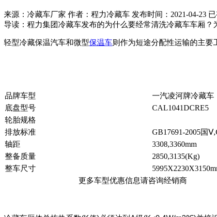
来源：冷藏车厂家 作者：程力冷藏车 发布时间：
2021-04-23
已
导读：
程力集团冷藏车发布的为什么要经常清洗冷藏车车厢？为
轻型冷藏保温汽车和微型
保温车
则作为短途分配性运输的主要
品牌车型
一汽凌河牌冷藏车
底盘型号
CAL1041DCRE5
轮胎规格
排放标准
GB17691-2005国Ⅴ,
轴距
3308,3360mm
整备质量
2850,3135(Kg)
整车尺寸
5995X2230X3150
更多车型优惠信息请咨询经销商