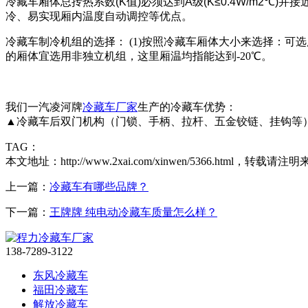
冷藏车厢体总抟热系数(K值)必须达到A级(K≤0.4W/m2℃
冷、易实现厢内温度自动调控等优点。
冷藏车制冷机组的选择： (1)按照冷藏车厢体大小来选择：
的厢体宜选用非独立机组，这里厢温均指能达到-20℃。
我们一汽凌河牌
冷藏车厂家
生产的冷藏车优势：
▲冷藏车后双门机构（门锁、手柄、拉杆、五金铰链、挂钩等
TAG：
本文地址：http://www.2xai.com/xinwen/5366.html，转载请注明
上一篇：
冷藏车有哪些品牌？
下一篇：
王牌牌 纯电动冷藏车质量怎么样？
138-7289-3122
东风冷藏车
福田冷藏车
解放冷藏车