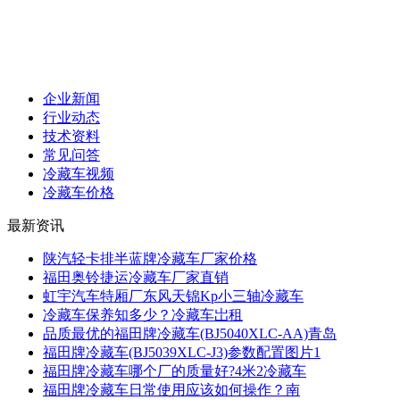
企业新闻
行业动态
技术资料
常见问答
冷藏车视频
冷藏车价格
最新资讯
陕汽轻卡排半蓝牌冷藏车厂家价格
福田奥铃捷运冷藏车厂家直销
虹宇汽车特厢厂东风天锦Kp小三轴冷藏车
冷藏车保养知多少？冷藏车岀租
品质最优的福田牌冷藏车(BJ5040XLC-AA)青岛
福田牌冷藏车(BJ5039XLC-J3)参数配置图片1
福田牌冷藏车哪个厂的质量好?4米2冷藏车
福田牌冷藏车日常使用应该如何操作？南