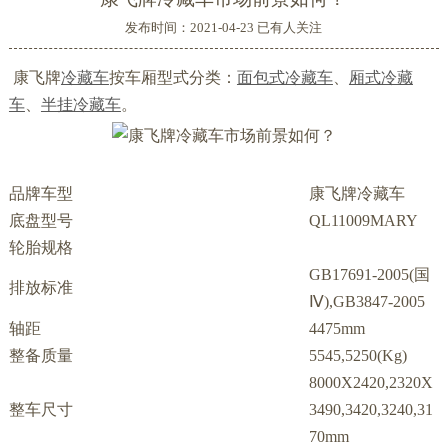
发布时间：2021-04-23 已有
人关注
康飞牌
冷藏车
按车厢型式分类：
面包式冷藏车
、
厢式冷藏
车
、
半挂冷藏车
。
品牌车型
康飞牌冷藏车
底盘型号
QL11009MARY
轮胎规格
GB17691-2005(国
排放标准
Ⅳ),GB3847-2005
轴距
4475mm
整备质量
5545,5250(Kg)
8000X2420,2320X
整车尺寸
3490,3420,3240,31
70mm