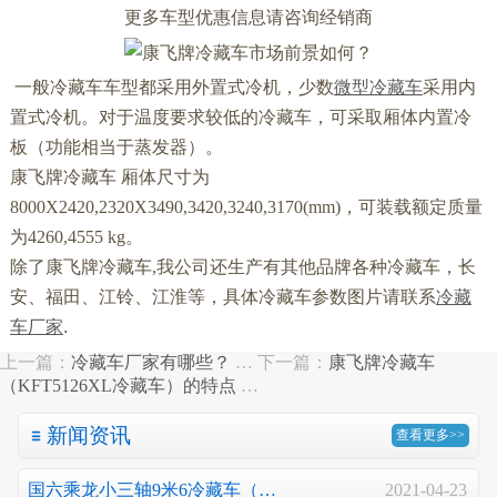
更多车型优惠信息请咨询经销商
一般冷藏车车型都采用外置式冷机，少数
微型冷藏车
采用内
置式冷机。对于温度要求较低的冷藏车，可采取厢体内置冷
板（功能相当于蒸发器）。
康飞牌冷藏车
厢体尺寸为
8000X2420,2320X3490,3420,3240,3170(mm)
，可装载额定质量
为
4260,4555 kg
。
除了康飞牌冷藏车,
我公司还生产有其他品牌各种冷藏车，长
安、福田、江铃、江淮等，具体冷藏车参数图片请联系
冷藏
车厂家
.
上一篇：
冷藏车厂家有哪些？
…
下一篇：
康飞牌冷藏车
（KFT5126XL冷藏车）的特点
…
新闻资讯
查看更多>>
国六乘龙小三轴9米6冷藏车（…
2021-04-23