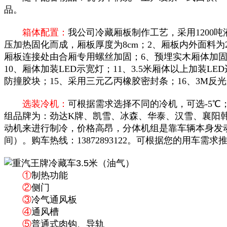
品。
箱体配置：
我公司冷藏厢板制作工艺，采用1200
压加热固化而成，厢板厚度为8cm；2、厢板内外面料为
厢板连接处由合厢专用螺丝加固；6、预埋实木厢体加固
10、厢体加装LED示宽灯；11、3.5米厢体以上加装
防撞胶块；15、采用三元乙丙橡胶密封条；16、3M反
选装冷机：
可根据需求选择不同的冷机，可选-5℃；
组品牌为：劲达K牌、凯雪、冰森、华泰、汉雪、襄阳
动机来进行制冷，价格高昂，分体机组是靠车辆本身发
间）。购车热线：13872893122。
可根据您的用车需求推
①
制热功能
②
侧门
③
冷气通风板
④
通风槽
⑤
普通式肉钩、导轨