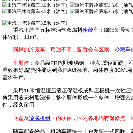
重汽王牌国五标准油气双燃料
冷藏车
：绵阳新晨动力
体容积：11m³。
同样的冷藏车，用途不同，配置会有区别，
冷藏车
车厢体：
食品级FRP(即玻璃钢。特点:质轻而硬
温效果好,隔热性能达到我国A级标准。厢体厚度8CM.
需求生产。
采用16米恒温恒压液压保温板成型压板机一次性压制
角采用液态树脂浇灌，整个厢体形成一个整体，增强密
件，经久耐用。
底盘及
冷藏机组
国内联保，国内各地均有保修点，
随车配备物品：机动车辆统一上户发票一式四联、车