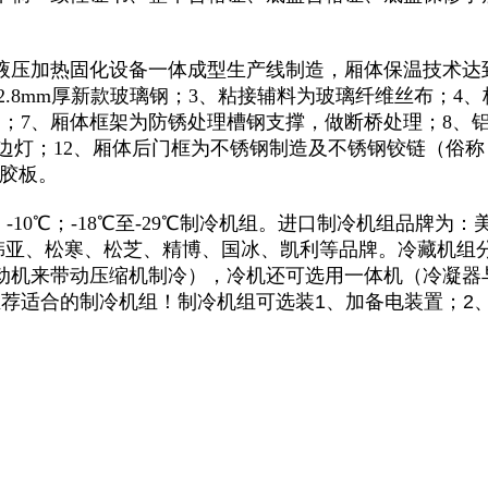
吨液压加热固化设备一体成型生产线制造，厢体保温技术达
2.8mm厚新款玻璃钢；3、粘接辅料为玻璃纤维丝布；
；7、厢体框架为防锈处理槽钢支撑，做断桥处理；8、铝
LED边灯；12、厢体后门框为不锈钢制造及不锈钢铰链（俗
光胶板。
-10℃；-18℃至-29℃制冷机组。进口制冷机组品牌
韩亚、松寒、松芝、精博、国冰、凯利等品牌。冷藏机组
动机来带动压缩机制冷），冷机还可选用一体机（冷凝器
荐适合的制冷机组！制冷机组可选装1、加备电装置；2