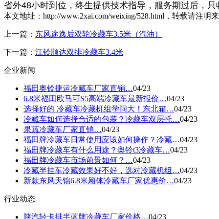
省外48小时到位，终生提供技术指导，服务期过后，只
本文地址：http://www.2xai.com/weixing/528.html，转载请注明
上一篇：
东风途逸后双轮冷藏车3.5米（汽油）
下一篇：
江铃顺达双排冷藏车3.4米
企业新闻
福田奥铃捷运冷藏车厂家直销…
04/23
6.8米福田欧马可S5高端冷藏车最新报价…
04/23
选择好的 冷藏车冷藏机组学问大！东北箱…
04/23
冷藏车如何选择合适的包装？冷藏车双层托…
04/23
果蔬冷藏车厂家直销…
04/23
福田牌冷藏车日常使用应该如何操作？冷藏…
04/23
福田牌冷藏车有什么用途？奥铃t3冷藏车…
04/23
福田牌冷藏车市场前景如何？…
04/23
冷藏半挂车冷藏效果好不好，选对冷藏机组…
04/23
新款东风天锦6.8米厢体冷藏车厂家优惠价…
04/23
行业动态
陕汽轻卡排半蓝牌冷藏车厂家价格…
04/23