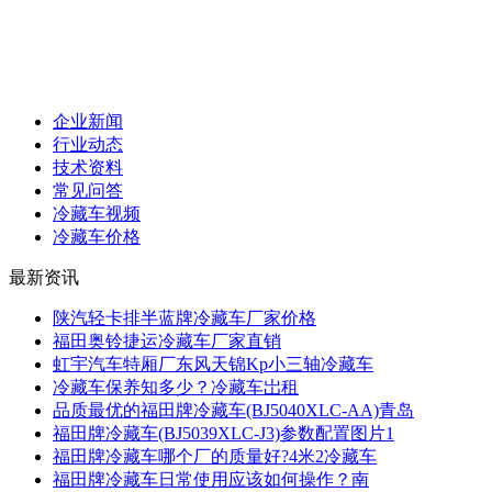
企业新闻
行业动态
技术资料
常见问答
冷藏车视频
冷藏车价格
最新资讯
陕汽轻卡排半蓝牌冷藏车厂家价格
福田奥铃捷运冷藏车厂家直销
虹宇汽车特厢厂东风天锦Kp小三轴冷藏车
冷藏车保养知多少？冷藏车岀租
品质最优的福田牌冷藏车(BJ5040XLC-AA)青岛
福田牌冷藏车(BJ5039XLC-J3)参数配置图片1
福田牌冷藏车哪个厂的质量好?4米2冷藏车
福田牌冷藏车日常使用应该如何操作？南