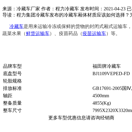
来源：冷藏车厂家 作者：程力冷藏车 发布时间：
2021-04-23
已
导读：
程力集团冷藏车发布的冷藏车厢体材质应该如何选择？
冷藏车
是用来运输冷冻或保鲜的货物的封闭式厢式运输车，
蔬菜水果（
鲜货运输车
）、疫苗药品（
疫苗运输车
）等。
品牌车型
福田牌冷藏车
底盘型号
BJ1109VEPED-FD
轮胎规格
排放标准
GB17691-2005国Ⅳ,
轴距
4500mm
整备质量
4855(Kg)
整车尺寸
7995X2320X3320
更多车型优惠信息请咨询经销商