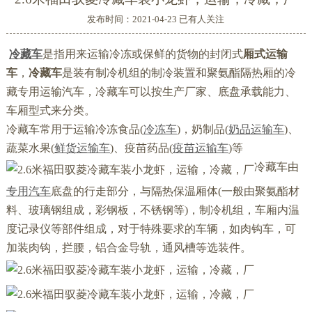
发布时间：2021-04-23 已有
人关注
冷藏车
是指用来运输冷冻或保鲜的货物的封闭式
厢式运输
车
，
冷藏车
是装有制冷机组的制冷装置和聚氨酯隔热厢的冷
藏专用运输汽车，冷藏车可以按生产厂家、底盘承载能力、
车厢型式来分类。
冷藏车常用于运输冷冻食品(
冷冻车
)，奶制品(
奶品运输车
)、
蔬菜水果(
鲜货运输车
)、疫苗药品(
疫苗运输车
)等
冷藏车由
专用汽车
底盘的行走部分，与隔热保温厢体(一般由
聚氨酯材
料
、玻璃钢组成，彩钢板，不锈钢等)，制冷机组，车厢内
温
度记录仪
等部件组成，对于特殊要求的车辆，如肉钩车，可
加装肉钩，拦腰，铝合金导轨，通风槽等选装件。