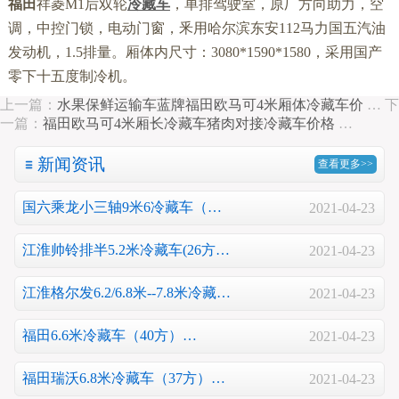
福田
祥菱M1后双轮
冷藏车
，单排驾驶室，原厂方向助力，空
调，中控门锁，电动门窗，釆用哈尔滨东安112马力国五汽油
发动机，1.5排量。厢体内尺寸：3080*1590*1580，采用国产
零下十五度制冷机。
上一篇：
水果保鲜运输车蓝牌福田欧马可4米厢体冷藏车价
…
下
一篇：
福田欧马可4米厢长冷藏车猪肉对接冷藏车价格
…
新闻资讯
查看更多>>
国六乘龙小三轴9米6冷藏车（…
2021-04-23
江淮帅铃排半5.2米冷藏车(26方…
2021-04-23
江淮格尔发6.2/6.8米--7.8米冷藏…
2021-04-23
福田6.6米冷藏车（40方）…
2021-04-23
福田瑞沃6.8米冷藏车（37方）…
2021-04-23