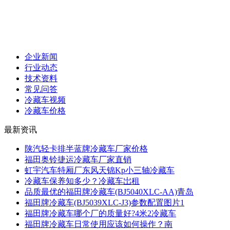
企业新闻
行业动态
技术资料
常见问答
冷藏车视频
冷藏车价格
最新资讯
陕汽轻卡排半蓝牌冷藏车厂家价格
福田奥铃捷运冷藏车厂家直销
虹宇汽车特厢厂东风天锦Kp小三轴冷藏车
冷藏车保养知多少？冷藏车岀租
品质最优的福田牌冷藏车(BJ5040XLC-AA)青岛
福田牌冷藏车(BJ5039XLC-J3)参数配置图片1
福田牌冷藏车哪个厂的质量好?4米2冷藏车
福田牌冷藏车日常使用应该如何操作？南