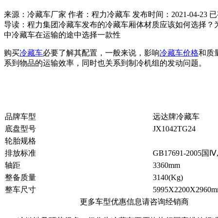
来源：冷藏车厂家 作者：程力冷藏车 发布时间：
2021-04-23
已
导读：
程力集团冷藏车发布的冷藏车厢体材质应该如何选择？
中冷藏车在运输的途中选择一款性
购买
冷藏车
必要了解其配置，一般来说，影响
冷藏车价格
和质
系到物品的运输效率，同时也关系到制冷机组的发动问题。
品牌车型
远达牌冷藏车
底盘型号
JX1042TG24
轮胎规格
排放标准
GB17691-2005国Ⅳ,
轴距
3360mm
整备质量
3140(Kg)
整车尺寸
5995X2200X2960
更多车型优惠信息请咨询经销商