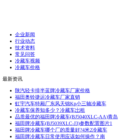
企业新闻
行业动态
技术资料
常见问答
冷藏车视频
冷藏车价格
最新资讯
陕汽轻卡排半蓝牌冷藏车厂家价格
福田奥铃捷运冷藏车厂家直销
虹宇汽车特厢厂东风天锦Kp小三轴冷藏车
冷藏车保养知多少？冷藏车岀租
品质最优的福田牌冷藏车(BJ5040XLC-AA)青岛
福田牌冷藏车(BJ5039XLC-J3)参数配置图片1
福田牌冷藏车哪个厂的质量好?4米2冷藏车
福田牌冷藏车日常使用应该如何操作？南