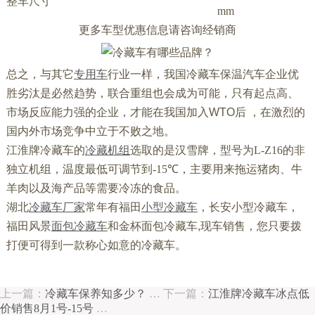
整车尺寸
mm
更多车型优惠信息请咨询经销商
总之，与其它
专用车
行业一样，我国冷藏车保温汽车企业优
胜劣汰是必然趋势，联合重组也会成为可能，只有起点高、
市场反应能力强的企业，才能在我国加入WTO后 ，在激烈的
国内外市场竞争中立于不败之地。
江淮牌冷藏车的
冷藏机组
选取的是汉雪牌，型号为
L-Z16
的非
独立机组，温度最低可调节到
-15℃
，主要用来拖运猪肉、牛
羊肉以及海产品等需要冷冻的食品。
湖北
冷藏车厂家
常年有福田
小型冷藏车
，长安小型冷藏车，
福田风景
面包冷藏车
和金杯面包冷藏车,现车销售，您只要拨
打便可得到一款称心如意的冷藏车。
上一篇：
冷藏车保养知多少？
…
下一篇：
江淮牌冷藏车冰点低
价销售8月1号-15号
…