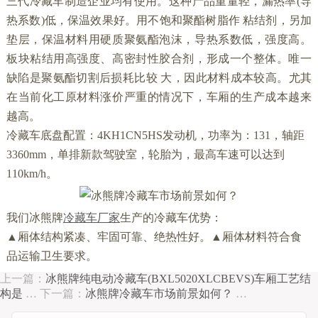
三代冷藏车制造企业均有使用。这种产品重量轻，漏热率
(
导
热系数
)
低，保温效果好。用不饱和聚酯树脂作 粘结剂，另加
垫层，保温材料用硬质聚氨酯泡沫，导热系数低，强度高。
板块粘结用高强度、高密封性胶合剂，形成一个整体。唯一
缺陷是聚氨酯切割后损耗比较 大，因此材料成本较高。尤其
在当前化工原材料涨价严重的情况下，车厢的生产成本越来
越高。
冷藏车底盘配置：4KH1CN5HS发动机，功率为：131，轴距
3360mm，单排新款驾驶室，轮胎为，最高车速可以达到
110km/h。
我们冰熊牌
冷藏车厂家
生产的冷藏车优势：
▲厢体结构紧凑、牢固可靠、绝热性好。▲厢体材料符合食
品运输卫生要求。
上一篇：
冰熊牌纯电动冷藏车(BXL5020XLCBEVS)车厢工艺结
构是
…
下一篇：
冰熊牌冷藏车市场前景如何？
…