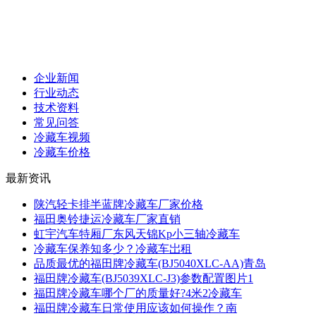
企业新闻
行业动态
技术资料
常见问答
冷藏车视频
冷藏车价格
最新资讯
陕汽轻卡排半蓝牌冷藏车厂家价格
福田奥铃捷运冷藏车厂家直销
虹宇汽车特厢厂东风天锦Kp小三轴冷藏车
冷藏车保养知多少？冷藏车岀租
品质最优的福田牌冷藏车(BJ5040XLC-AA)青岛
福田牌冷藏车(BJ5039XLC-J3)参数配置图片1
福田牌冷藏车哪个厂的质量好?4米2冷藏车
福田牌冷藏车日常使用应该如何操作？南