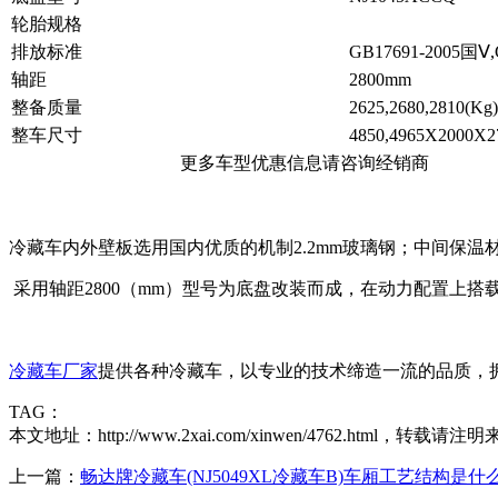
轮胎规格
排放标准
GB17691-2005国Ⅴ,
轴距
2800mm
整备质量
2625,2680,2810(Kg)
整车尺寸
4850,4965X2000X2
更多车型优惠信息请咨询经销商
冷藏车内外壁板选用国内优质的机制2.2mm玻璃钢；中间保温材
采用
轴距2800（mm）型号为
底盘改装而成，在动力配置上搭
冷藏车厂家
提供各种冷藏车，以专业的技术缔造一流的品质，
TAG：
本文地址：http://www.2xai.com/xinwen/4762.html，转载请注明
上一篇：
畅达牌冷藏车(NJ5049XL冷藏车B)车厢工艺结构是什