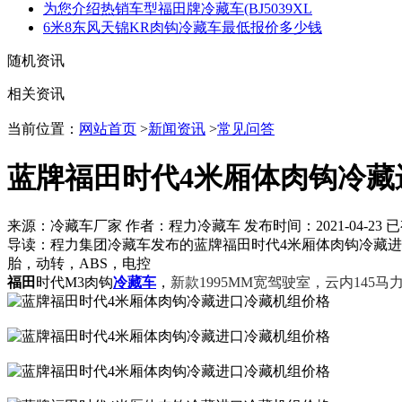
为您介绍热销车型福田牌冷藏车(BJ5039XL
6米8东风天锦KR肉钩冷藏车最低报价多少钱
随机资讯
相关资讯
当前位置：
网站首页
>
新闻资讯
>
常见问答
蓝牌福田时代4米厢体肉钩冷藏
来源：冷藏车厂家 作者：程力冷藏车 发布时间：
2021-04-23
已
导读：
程力集团冷藏车发布的蓝牌福田时代4米厢体肉钩冷藏进口冷
胎，动转，ABS，电控
福田
时代M3肉钩
冷藏车
，
新款1995MM宽驾驶室，云内145马