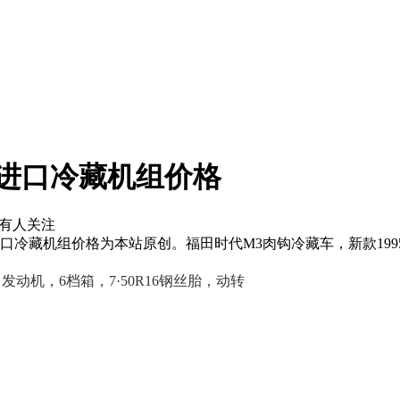
进口冷藏机组价格
有
人关注
藏机组价格为本站原创。福田时代M3肉钩冷藏车，新款1995MM
力
发动机，6档箱，7·50R16钢丝胎，动转