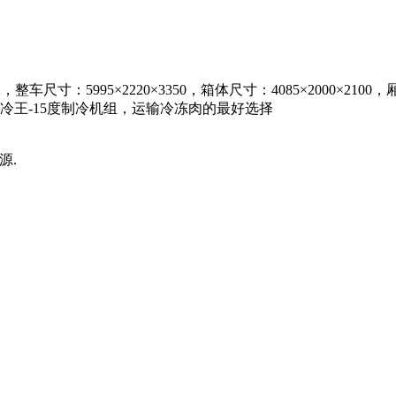
，整车尺寸：5995×2220×3350，箱体尺寸：4085×2000
冷王-15度制冷机组，运输冷冻肉的最好选择
来源.