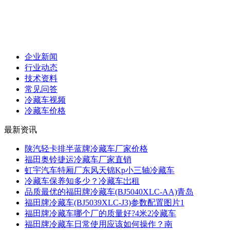
企业新闻
行业动态
技术资料
常见问答
冷藏车视频
冷藏车价格
最新资讯
陕汽轻卡排半蓝牌冷藏车厂家价格
福田奥铃捷运冷藏车厂家直销
虹宇汽车特厢厂东风天锦Kp小三轴冷藏车
冷藏车保养知多少？冷藏车岀租
品质最优的福田牌冷藏车(BJ5040XLC-AA)青岛
福田牌冷藏车(BJ5039XLC-J3)参数配置图片1
福田牌冷藏车哪个厂的质量好?4米2冷藏车
福田牌冷藏车日常使用应该如何操作？南