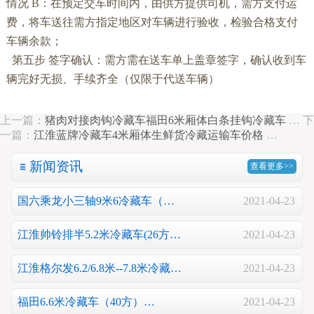
情况
B
：在预定交车时间内，由供方提供司机，需方支付运
费，将车送往需方指定地区对车辆进行验收，检验合格支付
车辆余款；
第五步
签字确认：需方需在送车单上盖章签字，确认收到车
辆完好无损、手续齐全（仅限于代送车辆）
上一篇：
猪肉对接肉钩冷藏车福田6米厢体白条挂钩冷藏车
…
下
一篇：
江淮蓝牌冷藏车4米厢体生鲜货冷藏运输车价格
…
新闻资讯
查看更多>>
国六乘龙小三轴9米6冷藏车（…
2021-04-23
江淮帅铃排半5.2米冷藏车(26方…
2021-04-23
江淮格尔发6.2/6.8米--7.8米冷藏…
2021-04-23
福田6.6米冷藏车（40方）…
2021-04-23