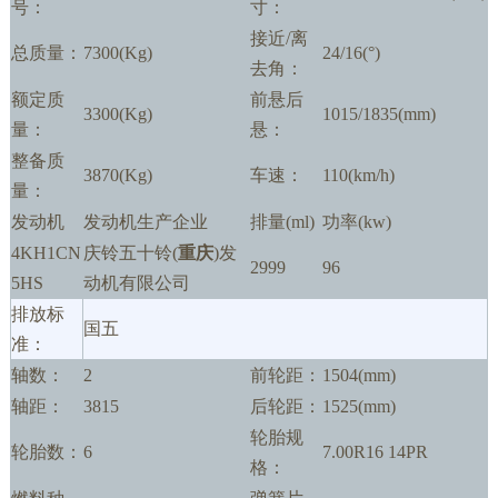
号：
寸：
接近/离
总质量：
7300(Kg)
24/16(°)
去角：
额定质
前悬后
3300(Kg)
1015/1835(mm)
量：
悬：
整备质
3870(Kg)
车速：
110(km/h)
量：
发动机
发动机生产企业
排量(ml)
功率(kw)
4KH1CN
庆铃五十铃(
重庆
)发
2999
96
5HS
动机有限公司
排放标
国五
准：
轴数：
2
前轮距：
1504(mm)
轴距：
3815
后轮距：
1525(mm)
轮胎规
轮胎数：
6
7.00R16 14PR
格：