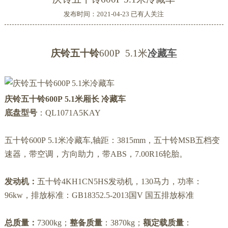
发布时间：2021-04-23 已有
人关注
庆铃
五十铃
600P 5.1米
冷藏车
庆铃五十铃
600P
5.1米厢长
冷藏车
底盘型号
：
QL1071A5KAY
五十铃600P 5.1米冷藏车,轴距：3815mm，五十铃MSB五档变
速器，带空调，方向助力，带ABS，7.00R16轮胎。
发动机：
五十铃4KH1CN5HS发动机，130马力
，功率：
96kw，排放标准：GB18352.5-2013国V 国五排放标准
总质量：
7300kg；
整备质量
：
3870
kg；
额定载质量
：