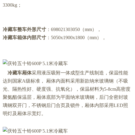
3300
kg；
冷藏车整车外形尺寸
：
698021303050
（mm），
冷藏车箱体内部尺寸
：
5050
x1
900
x1
800
（mm），
冷藏车厢体
采用液压吸附一体成型生产线制造，保温性能
达到国家A级标准， 厢体内面料采用新款纳米玻璃钢（不吸
光、隔热性好、硬度强、抗氧化），保温材料为5-8cm高密度
聚氨酯保温层，厢体底部为平面纳米玻璃钢，后门全密封玻
璃钢双开门，不锈钢后门合页及锁件，厢体内部采用LED照
明灯及厢体示宽灯。