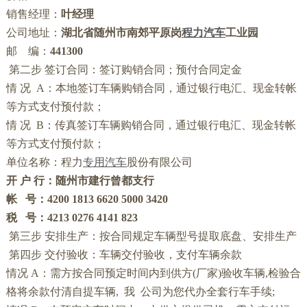
销售经理：
叶
经理
公司地址：
湖北省随州市南郊平原岗
程力汽车
工业园
邮
编：
441300
第二步
签订合同：签订购销合同；预付合同定金
情
况
A
：本地签订车辆购销合同，通过银行电汇、现金转帐
等方式支付预付款；
情
况
B
：传真签订车辆购销合同，通过银行电汇、现金转帐
等方式支付预付款；
单位名称：程力
专用汽车
股份有限公司
开
户
行：随州市建行曾都支行
帐
号：
4200 1813 6620 5000 3420
税
号：
4213 0276 4141 823
第三步
安排生产：按合同规定车辆型号提取底盘、安排生产
第四步
交付验收：车辆交付验收，支付车辆余款
情况
A
：需方按合同预定时间内到供方
(
厂家
)
验收车辆
,
检验合
格将余款付清自提车辆
,
我
公司为您代办全套行车手续
;