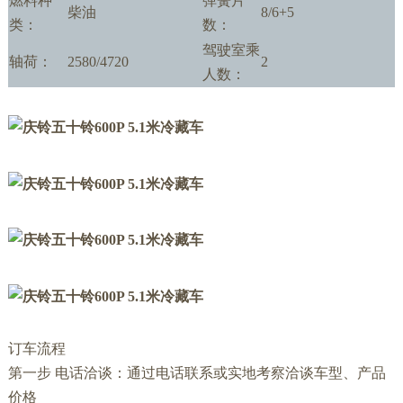
燃料种
弹簧片
柴油
8/6+5
类：
数：
驾驶室乘
轴荷：
2580/4720
2
人数：
订车流程
第一步
电话洽谈：通过电话联系或实地考察洽谈车型、产品
价格