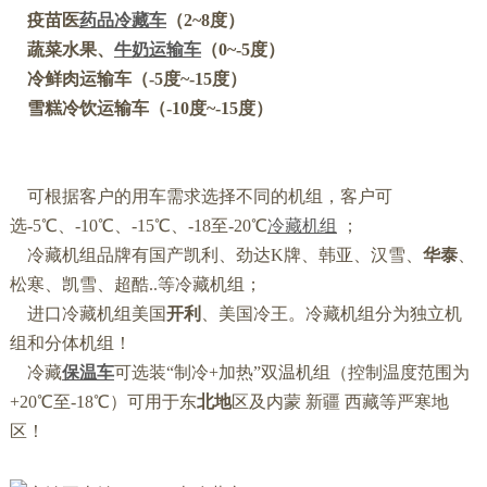
疫苗医
药品冷藏车
（2~8度）
蔬菜水果、
牛奶运输车
（0~-5度）
冷鲜肉运输车（-5度~-15度）
雪糕冷饮运输车（-10度~-15度）
可根据客户的用车需求选择不同的机组，客户可
选-5℃、-10℃、-15℃、-18至-20℃
冷藏机组
；
冷藏机组品牌有国产凯利、劲达K牌、韩亚、汉雪、
华泰
、
松寒、凯雪、超酷..等冷藏机组；
进口冷藏机组美国
开利
、美国冷王。冷藏机组分为独立机
组和分体机组！
冷藏
保温车
可选装“制冷+加热”双温机组（控制温度范围为
+20℃至-18℃）可用于东
北地
区及内蒙 新疆 西藏等严寒地
区！