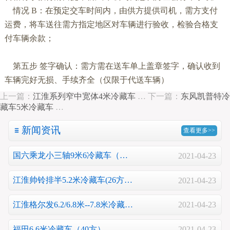
情况
B
：在预定交车时间内，由供方提供司机，需方支付
运费，将车送往需方指定地区对车辆进行验收，检验合格支
付车辆余款；
第五步
签字确认：需方需在送车单上盖章签字，确认收到
车辆完好无损、手续齐全（仅限于代送车辆）
上一篇：
江淮系列窄中宽体4米冷藏车
…
下一篇：
东风凯普特冷
藏车5米冷藏车
…
新闻资讯
查看更多>>
国六乘龙小三轴9米6冷藏车（…
2021-04-23
江淮帅铃排半5.2米冷藏车(26方…
2021-04-23
江淮格尔发6.2/6.8米--7.8米冷藏…
2021-04-23
福田6.6米冷藏车（40方）…
2021-04-23