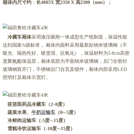
箱体内尺寸约
：
长4085X 宽2350 X 高2300
（mm）；
冷藏车厢体
采用液压吸附一体成型生产线制造，保温性能
达到国家A级标准， 厢体内面料采用最新款纳米玻璃钢（不
吸光、隔热性好、硬度强、抗氧化），保温材料为5-8cm高密
度聚氨酯保温层，厢体底部为平面纳米玻璃钢，后门全密封
玻璃钢双开门，不锈钢后门合页及锁件，厢体内部采用LED
照明灯及厢体示宽灯。
疫苗医药品
冷藏车
（2~8度）
蔬菜水果、
牛奶运输车
（0~-5度）
冷鲜肉运输车（-5度~-15度）
雪糕冷饮运输车（-10度~-15度）