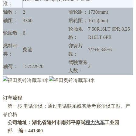
准：
轴数：
2
前轮距：
1730(mm)
轴距：
3360
后轮距：
1615(mm)
轮胎规
7.50R16LT 6PR,8.25
轮胎数：
6
格：
R16LT 6PR
燃料种
弹簧片
柴油
3/7+6,3/8+6
类：
数：
驾驶室乘
轴荷：
1575/2920
3
人数：
订车流程
第一步
电话洽谈：通过电话联系或实地考察洽谈车型、产
品价格
公司地址：
湖北省随州市南郊平原岗
程力汽车
工业园
邮
编：
441300