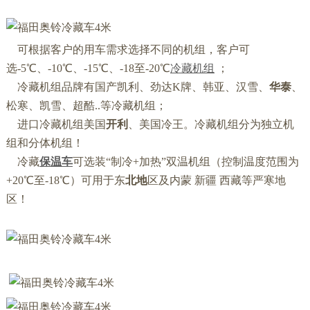
可根据客户的用车需求选择不同的机组，客户可
选-5℃、-10℃、-15℃、-18至-20℃
冷藏机组
；
冷藏机组品牌有国产凯利、劲达K牌、韩亚、汉雪、
华泰
、
松寒、凯雪、超酷..等冷藏机组；
进口冷藏机组美国
开利
、美国冷王。冷藏机组分为独立机
组和分体机组！
冷藏
保温车
可选装“制冷+加热”双温机组（控制温度范围为
+20℃至-18℃）可用于东
北地
区及内蒙 新疆 西藏等严寒地
区！