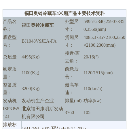
福田奥铃冷藏车4米厢产品主要技术资料
产品名
外型尺
5995×2340,2590×335
福田
奥铃冷藏车
称：
寸：
0,3550(mm)
底盘型
货厢尺
4085,3735×2100,2350
BJ1048V9JEA-FA
号：
寸：
×2100,2300(mm)
接近/离
总质量：
4495(Kg)
20/16(°)
去角：
额定质
前悬后
1100(Kg)
1120/1515(mm)
量：
悬：
整备质
最高车
3200(Kg)
110(km/h)
量：
速：
发动机
发动机生产企业
排量(ml)
功率(kw)
ISF3.8s5
北京
福田康明斯发动
3760
105
141
机有限公司
排放标
GB17691-2005国Ⅴ,GB3847-2005