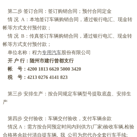
第二步
签订合同：签订购销合同；预付合同定金
情
况
A
：本地签订车辆购销合同，通过银行电汇、现金转
帐等方式支付预付款；
情
况
B
：传真签订车辆购销合同，通过银行电汇、现金转
帐等方式支付预付款；
单位名称：程力
专用汽车
股份有限公司
开
户
行：随州市建行曾都支行
帐
号：
4200 1813 6620 5000 3420
税
号：
4213 0276 4141 823
第三步
安排生产：按合同规定车辆型号提取底盘、安排生
产
第四步
交付验收：车辆交付验收，支付车辆余款
情况
A
：需方按合同预定时间内到供方
(
厂家
)
验收车辆
,
检验
合格将余款付清自提车辆
,
我
公司为您代办全套行车手续
;