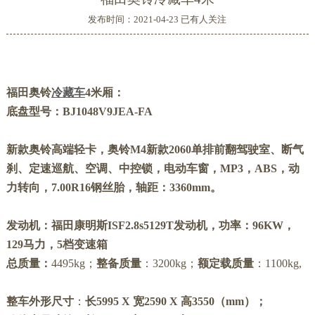
发布时间：2021-04-23 已有
人关注
福田
奥铃
冷藏车
4米厢：
底盘型号：BJ1048V9JEA-FA
新款奥铃高端轻卡，奥铃M4新款2060单排前翻驾驶室、断气
刹、定速巡航、空调、中控锁，电动车窗，MP3，ABS，动
力转向，7.00R16钢丝胎，轴距：3360mm。
发动机：
福田康明斯ISF2.8s5129T发动机，功率：96KW，
129马力，5档变速箱
总质量：
4495kg；
整备质量
：3200kg；
额定载质量
：1100kg,
整车外形尺寸
：
长
5995 X 宽2590 X 高3550
（mm）；