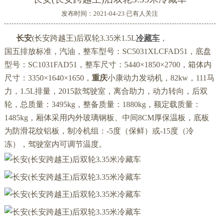
发布时间：2021-04-23 已有
人关注
长安
(长安跨越王)后双轮3.35米1.5L
冷藏车
，
国五排放标准，汽油，整车型号：SC5031XLCFAD51，底盘
型号：SC1031FAD51，整车尺寸：5440×1850×2700，箱体内
尺寸：3350×1640×1650，
重庆
小康动力发动机，82kw，111马
力，1.5L排量，2015款驾驶室，离合助力，动力转向，后双
轮，总质量：3495kg，整备质量：1880kg，额定载质量：
1485kg，厢体采用内外玻璃钢板、中间8CM厚保温板，底板
为防滑花纹铝板，制冷机组：-5度（保鲜）或-15度（冷
冻），驾驶室内可调节温度。