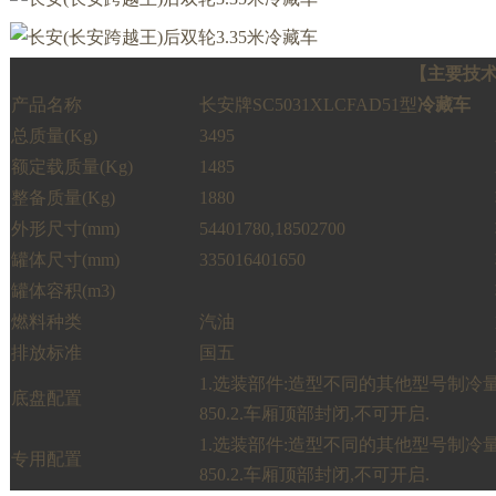
【主要技
产品名称
长安牌SC5031XLCFAD51型
冷藏车
总质量
(Kg)
3495
额定载质量
(Kg)
1485
整备质量
(Kg)
1880
外形尺寸
(mm)
54401780,18502700
罐体尺寸
(mm)
335016401650
罐体容积
(m3)
燃料种类
汽油
排放标准
国五
1.选装部件:造型不同的其他型号制冷
底盘配置
850.2.车厢顶部封闭,不可开启.
1.选装部件:造型不同的其他型号制冷
专用配置
850.2.车厢顶部封闭,不可开启.