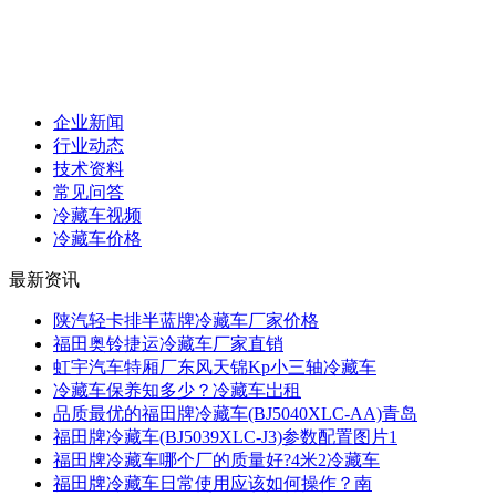
企业新闻
行业动态
技术资料
常见问答
冷藏车视频
冷藏车价格
最新资讯
陕汽轻卡排半蓝牌冷藏车厂家价格
福田奥铃捷运冷藏车厂家直销
虹宇汽车特厢厂东风天锦Kp小三轴冷藏车
冷藏车保养知多少？冷藏车岀租
品质最优的福田牌冷藏车(BJ5040XLC-AA)青岛
福田牌冷藏车(BJ5039XLC-J3)参数配置图片1
福田牌冷藏车哪个厂的质量好?4米2冷藏车
福田牌冷藏车日常使用应该如何操作？南