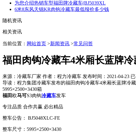
为您介绍热销车型福田牌冷藏车(BJ5039XL
6米8东风天锦KR肉钩冷藏车最低报价多少钱
随机资讯
相关资讯
当前位置：
网站首页
>
新闻资讯
>
常见问答
福田肉钩冷藏车4米厢长蓝牌冷
来源：冷藏车厂家 作者：程力冷藏车 发布时间：
2021-04-23
已
导读：
程力集团冷藏车发布的福田肉钩冷藏车4米厢长蓝牌冷藏车
5995×2500×3430箱
福田
欧
马可
S3肉钩
冷藏车
发车
专注品质 合作共赢 必出精品
整车公告： BJ5048XLC-FE
整车尺寸：5995×2500×3430