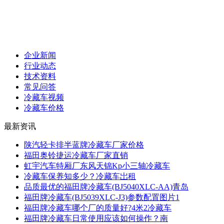
企业新闻
行业动态
技术资料
常见问答
冷藏车视频
冷藏车价格
最新资讯
陕汽轻卡排半蓝牌冷藏车厂家价格
福田奥铃捷运冷藏车厂家直销
虹宇汽车特厢厂东风天锦Kp小三轴冷藏车
冷藏车保养知多少？冷藏车岀租
品质最优的福田牌冷藏车(BJ5040XLC-AA)青岛
福田牌冷藏车(BJ5039XLC-J3)参数配置图片1
福田牌冷藏车哪个厂的质量好?4米2冷藏车
福田牌冷藏车日常使用应该如何操作？南