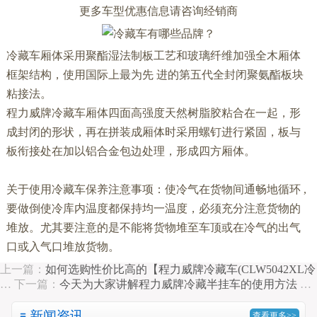
更多车型优惠信息请咨询经销商
冷藏车厢体采用聚酯湿法制板工艺和玻璃纤维加强全木厢体
框架结构，使用国际上最为先 进的第五代全封闭聚氨酯板块
粘接法。
程力威牌冷藏车厢体四面高强度天然树脂胶粘合在一起，形
成封闭的形状，再在拼装成厢体时采用螺钉进行紧固，板与
板衔接处在加以铝合金包边处理，形成四方厢体。
关于使用冷藏车保养注意事项：使冷气在货物间通畅地循环 ,
要做倒使冷库内温度都保持均一温度，必须充分注意货物的
堆放。尤其要注意的是不能将货物堆至车顶或在冷气的出气
口或入气口堆放货物。
上一篇：
如何选购性价比高的【程力威牌冷藏车(CLW5042XL冷
…
下一篇：
今天为大家讲解程力威牌冷藏半挂车的使用方法
…
新闻资讯
查看更多>>