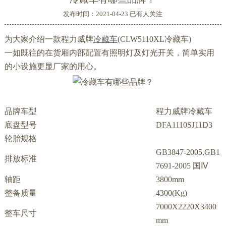
发布时间：2021-04-23 已有
人关注
为大家介绍一款程力威牌
冷藏车
(CLW5110XL冷藏车)
一如既往的在货厢内部配置有照明灯及灯光开关，简单实用
的小设施更显厂家的用心。
品牌车型
程力威牌冷藏车
底盘型号
DFA1110SJ11D3
轮胎规格
GB3847-2005,GB1
排放标准
7691-2005 国Ⅳ
轴距
3800mm
整备质量
4300(Kg)
7000X2220X3400
整车尺寸
mm