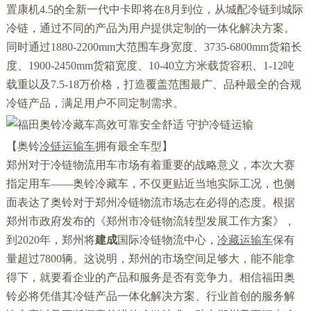
置康机4.5的全新一代中卡即将在8月到位，从城配冷链到城际
冷链，通过不同的产品为用户提供定制的一体化解决方案。
同时通过1880-2200mm大范围车身宽度、3735-6800mm货箱长
度、1900-2450mm货箱宽度、10-40立方米载货容积、1-12吨
载重以及7.5-18万价格，打造覆盖范围最广、品种最全的合规
冷链产品，满足用户不同定制需求。
【奥铃
冷链运输车
拥有最全车型】
郑州对于冷链物流用车市场有着重要的战略意义，本次大赛
指定用车——奥铃冷藏车，不仅更贴近当地实际工况，也侧
面表达了奥铃对于郑州冷链物流市场志在必得的态度。根据
郑州市政府发布的《郑州市冷链物流转型发展工作方案》，
到2020年，郑州将
建成
国际冷链物流中心，
冷藏运输车
保有
量超过7800辆。这说明，郑州的市场空间足够大，能不能拿
得下，就要看企业的产品和服务是否有竞争力。相信福田奥
铃必将凭借其冷链产品一体化解决方案、行业首创的服务解