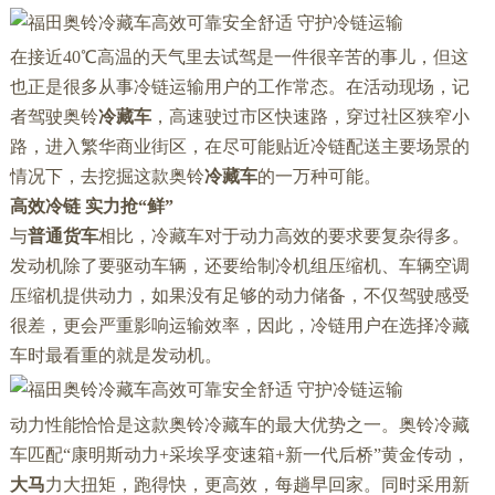
在接近40℃高温的天气里去试驾是一件很辛苦的事儿，但这
也正是很多从事冷链运输用户的工作常态。在活动现场，记
者驾驶奥铃
冷藏车
，高速驶过市区快速路，穿过社区狭窄小
路，进入繁华商业街区，在尽可能贴近冷链配送主要场景的
情况下，去挖掘这款奥铃
冷藏车
的一万种可能。
高效冷链 实力抢“鲜”
与
普通货车
相比，冷藏车对于动力高效的要求要复杂得多。
发动机除了要驱动车辆，还要给制冷机组压缩机、车辆空调
压缩机提供动力，如果没有足够的动力储备，不仅驾驶感受
很差，更会严重影响运输效率，因此，冷链用户在选择冷藏
车时最看重的就是发动机。
动力性能恰恰是这款奥铃冷藏车的最大优势之一。奥铃冷藏
车匹配“康明斯动力+采埃孚变速箱+新一代后桥”黄金传动，
大马
力大扭矩，跑得快，更高效，每趟早回家。同时采用新