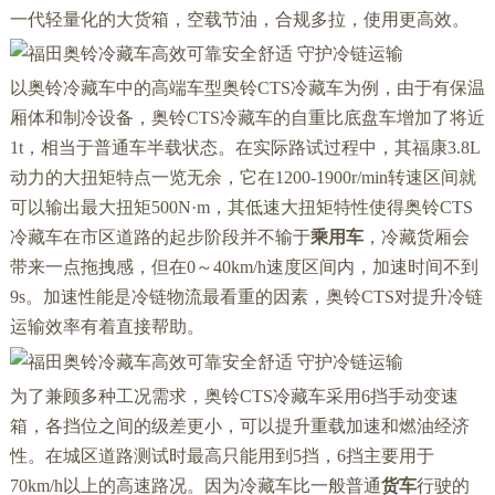
一代轻量化的大货箱，空载节油，合规多拉，使用更高效。
以奥铃冷藏车中的高端车型奥铃CTS冷藏车为例，由于有保温
厢体和制冷设备，奥铃CTS冷藏车的自重比底盘车增加了将近
1t，相当于普通车半载状态。在实际路试过程中，其福康3.8L
动力的大扭矩特点一览无余，它在1200-1900r/min转速区间就
可以输出最大扭矩500N·m，其低速大扭矩特性使得奥铃CTS
冷藏车在市区道路的起步阶段并不输于
乘用车
，冷藏货厢会
带来一点拖拽感，但在0～40km/h速度区间内，加速时间不到
9s。加速性能是冷链物流最看重的因素，奥铃CTS对提升冷链
运输效率有着直接帮助。
为了兼顾多种工况需求，奥铃CTS冷藏车采用6挡手动变速
箱，各挡位之间的级差更小，可以提升重载加速和燃油经济
性。在城区道路测试时最高只能用到5挡，6挡主要用于
70km/h以上的高速路况。因为冷藏车比一般普通
货车
行驶的