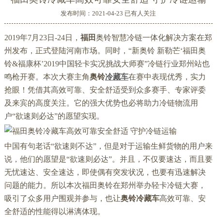
发布时间：2021-04-23 已有
人关注
2019年7月23日-24日，
福田
奥铃智慧冷链一体化解决方案在郑
州发布，正式登陆河南市场。同时，“新奥铃 新勒芒‘福田奥
铃&福康杯’2019中国轻卡实况挑战大师赛”冷链行业郑州站也
鸣枪开赛。本次大赛主角
奥铃
冷藏车
在赛中表现优秀，实力
抢眼！凭借其高效可靠、安全舒适受到众多赛手、专家评委
及来宾的高度关注。它的强大优势也必将助力冷链物流用
户“欲速则必达”的愿望实现。
中国有句老话“欲速则不达”，但是对于运输生鲜货物的用户来
说，他们的愿望是“欲速则必达”。并且，不仅要速达，而且要
无忧速达、安全速达，即使偶有突发状况，也要有迅速解决
问题的能力。所以本次福田奥铃在郑州举办轻卡冷链大赛，
吸引了众多用户围观并参与，也让
奥铃冷藏车
高效可靠、安
全舒适的性能得以淋漓体现。