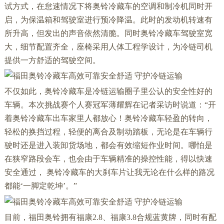
试方式，在怠速情况下将奥铃冷藏车的空调和制冷机同时开
启，为保温箱和驾驶室进行预冷降温。此时的发动机转速有
所升高，但发出的声音依然清脆。同时奥铃冷藏车驾驶室宽
大，细节配置齐全，座椅采用人体工程学设计，为冷链司机
提供一方舒适的驾驶空间。
不仅如此，奥铃冷藏车是冷链运输圈子里公认的安全性好的
车辆。本次挑战赛个人赛冠军薄耀辉在记者采访时说道：“开
着奥铃冷藏车出车家里人都放心！奥铃冷藏车轻盈的转向，
轻松的换挡过程，轻便的离合及制动踏板，无论是在车辆行
驶时还是进入装卸货场地，都会有效缩短作业时间。哪怕是
在狭窄路段会车，也会由于车辆精准的操控性能，得以快速
安全通过， 奥铃冷藏车的大刹车片让我无论在什么样的路况
都能‘一脚定乾坤’。”
目前，福田奥铃拥有福康2.8、福康3.8合规蓝黄牌，同时有配