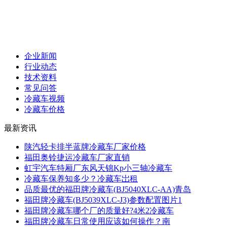
企业新闻
行业动态
技术资料
常见问答
冷藏车视频
冷藏车价格
最新资讯
陕汽轻卡排半蓝牌冷藏车厂家价格
福田奥铃捷运冷藏车厂家直销
虹宇汽车特厢厂东风天锦Kp小三轴冷藏车
冷藏车保养知多少？冷藏车岀租
品质最优的福田牌冷藏车(BJ5040XLC-AA)青岛
福田牌冷藏车(BJ5039XLC-J3)参数配置图片1
福田牌冷藏车哪个厂的质量好?4米2冷藏车
福田牌冷藏车日常使用应该如何操作？南