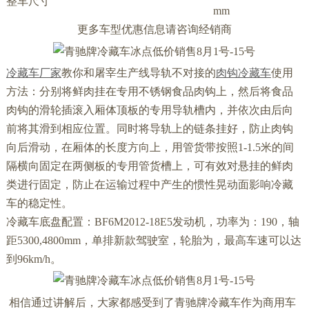
整车尺寸
mm
更多车型优惠信息请咨询经销商
冷藏车厂家
教你和屠宰生产线导轨不对接的
肉钩冷藏车
使用
方法：分别将鲜肉挂在专用不锈钢食品肉钩上，然后将食品
肉钩的滑轮插滚入厢体顶板的专用导轨槽内，并依次由后向
前将其滑到相应位置。同时将导轨上的链条挂好，防止肉钩
向后滑动，在厢体的长度方向上，用管货带按照1-1.5米的间
隔横向固定在两侧板的专用管货槽上，可有效对悬挂的鲜肉
类进行固定，防止在运输过程中产生的惯性晃动面影响冷藏
车的稳定性。
冷藏车底盘配置：BF6M2012-18E5发动机，功率为：190，轴
距5300,4800mm，单排新款驾驶室，轮胎为，最高车速可以达
到96km/h。
相信通过讲解后，大家都感受到了青驰牌冷藏车作为商用车