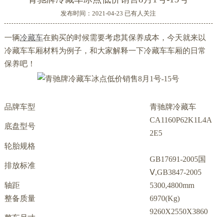
发布时间：2021-04-23 已有
人关注
一辆
冷藏车
在购买的时候需要考虑其保养成本，今天就来以
冷藏车车厢材料为例子，和大家解释一下冷藏车车厢的日常
保养吧！
品牌车型
青驰牌冷藏车
CA1160P62K1L4A
底盘型号
2E5
轮胎规格
GB17691-2005国
排放标准
Ⅴ,GB3847-2005
轴距
5300,4800mm
整备质量
6970(Kg)
9260X2550X3860