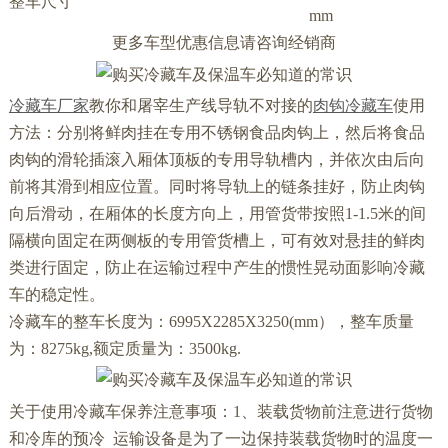
整车尺寸
mm
更多车型优惠信息请咨询经销商
冷藏车厂家
教你和屠宰生产线导轨不对接的
肉钩冷藏车
使用
方法：分别将鲜肉挂在专用不锈钢食品肉钩上，然后将食品
肉钩的滑轮插滚入厢体顶板的专用导轨槽内，并依次由后向
前将其滑到相应位置。同时将导轨上的链条挂好，防止肉钩
向后滑动，在厢体的长度方向上，用管货带按照1-1.5米的间
隔横向固定在两侧板的专用管货槽上，可有效对悬挂的鲜肉
类进行固定，防止在运输过程中产生的惯性晃动面影响冷藏
车的稳定性。
冷藏车的整车长度为：6995X2285X3250(mm），整车质量
为：8275kg,额定质量为：3500kg.
关于使用冷藏车保养注意事项：1、装载货物前注意进行货物
和冷库的预冷 运输设备是为了一边保持装载货物时的温度一